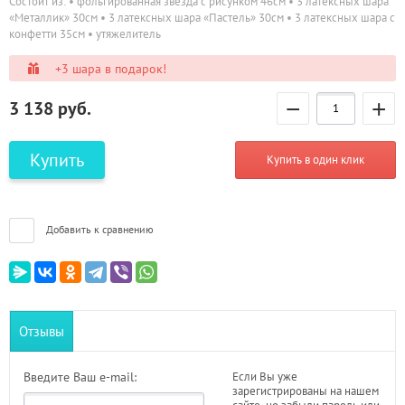
Состоит из: • фольгированная звезда с рисунком 46см • 3 латексных шара
«Металлик» 30см • 3 латексных шара «Пастель» 30см • 3 латексных шара с
конфетти 35см • утяжелитель
+3 шара в подарок!
−
+
3 138
руб.
Купить
Купить в один клик
Добавить к сравнению
Отзывы
Введите Ваш e-mail:
Если Вы уже
зарегистрированы на нашем