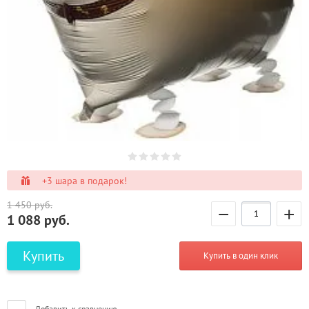
+3 шара в подарок!
1 450
руб.
−
+
1 088
руб.
Купить
Купить в один клик
Добавить к сравнению