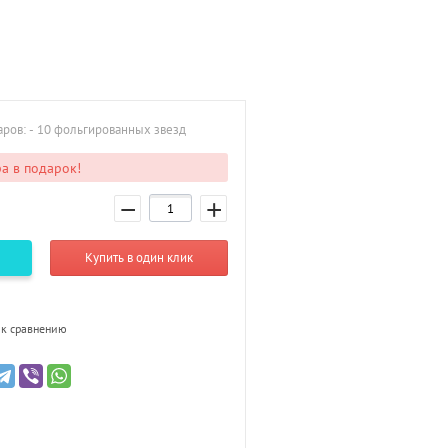
аров: - 10 фольгированных звезд
а в подарок!
−
+
Купить в один клик
к сравнению