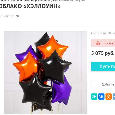
лавная
 / 
По событиям
 / 
Шары на Хеллоуин!
 / Облако «Хэллоуин»
ОБЛАКО «ХЭЛЛОУИН»
Артикул:
1276
Состоит из 10 ш
+3 шар
5 075
руб.
Купить
Добавить 