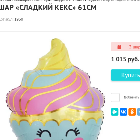
лавная
 / 
Фольгированные шары
 / 
Фигуры из фольги
 / 
Сладости
 / Шар «Сладкий кекс» 6
ШАР «СЛАДКИЙ КЕКС» 61СМ
Артикул:
1950
+3 шар
1 015
руб.
Купить
Добавить 