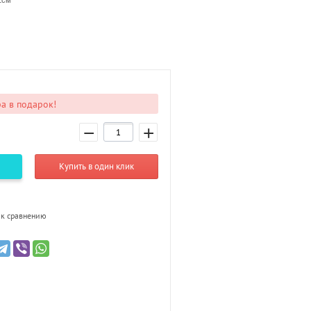
1см
а в подарок!
−
+
Купить в один клик
к сравнению